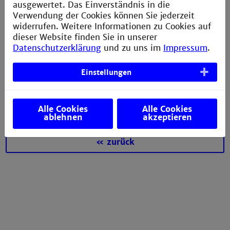
ausgewertet. Das Einverständnis in die
anwendungsorientierte Forschung und Lehre in den
Verwendung der Cookies können Sie jederzeit
MINT-Fachbereichen (Mathematik, Informatik,
widerrufen. Weitere Informationen zu Cookies auf
Naturwissenschaften und Technik). 1889 von dem
dieser Website finden Sie in unserer
Physiker und Mathematiker Ernst Abbe gegründet, ist
Datenschutzerklärung
und zu uns im
Impressum
.
die Carl-Zeiss-Stiftung eine der ältesten und größten
privaten wissenschaftsfördernden Stiftungen in
Deutschland. Sie ist alleinige Eigentümerin der Carl
Einstellungen
Zeiss AG und SCHOTT AG. Ihre Projekte werden aus
den Dividendenausschüttungen der beiden
Stiftungsunternehmen finanziert.
Alle Cookies
Alle Cookies
ablehnen
akzeptieren
« zurück