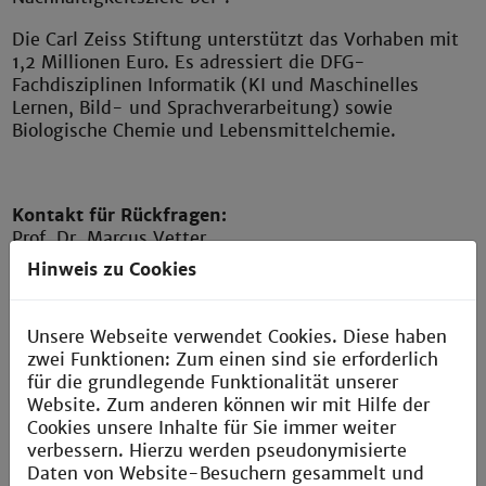
Die Carl Zeiss Stiftung unterstützt das Vorhaben mit
1,2 Millionen Euro. Es adressiert die DFG-
Fachdisziplinen Informatik (KI und Maschinelles
Lernen, Bild- und Sprachverarbeitung) sowie
Biologische Chemie und Lebensmittelchemie.
Kontakt für Rückfragen:
Prof. Dr. Marcus Vetter
Telefon: +49 (0)621 292-6347
Hinweis zu Cookies
E-Mail:
m.vetter@th-mannheim.de
Unsere Webseite verwendet Cookies. Diese haben
zwei Funktionen: Zum einen sind sie erforderlich
Über die Carl-Zeiss-Stiftung
für die grundlegende Funktionalität unserer
Website. Zum anderen können wir mit Hilfe der
Die Carl-Zeiss-Stiftung hat sich zum Ziel gesetzt,
Cookies unsere Inhalte für Sie immer weiter
Freiräume für wissenschaftliche Durchbrüche zu
verbessern. Hierzu werden pseudonymisierte
schaffen. Als Partner exzellenter Wissenschaft
Daten von Website-Besuchern gesammelt und
unterstützt sie sowohl Grundlagenforschung als auch