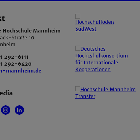
kt
e Hochschule Mannheim
ack-Straße 10
nnheim
1 292-6111
21 292-6420
th-mannheim.de
edia