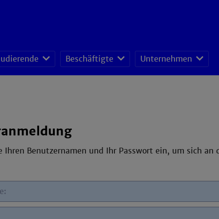
tudierende
Beschäftigte
Unternehmen
fessoren-Lehrveranstaltungsplan
sonal- und Organisationsentwicklung
schafts- und Ressourcenmanagement
ranmeldung
ie Ihren Benutzernamen und Ihr Passwort ein, um sich an
e: