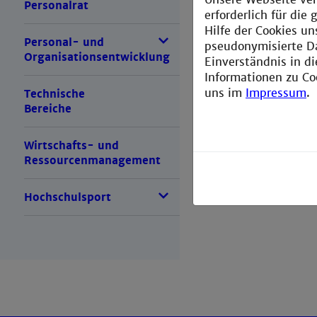
Personalrat
erforderlich für di
Hilfe der Cookies un
Personal- und
pseudonymisierte D
Organisationsentwicklung
Einverständnis in d
Informationen zu Co
uns im
Impressum
.
Technische
Bereiche
Wirtschafts- und
Ressourcenmanagement
Hochschulsport