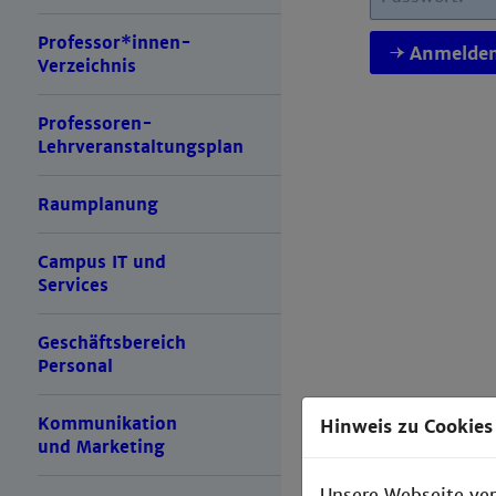
Professor*innen-
Anmelde
Verzeichnis
Professoren-
Lehrveranstaltungsplan
Raumplanung
Campus IT und
Services
Geschäftsbereich
Personal
Kommunikation
Hinweis zu Cookies
und Marketing
Unsere Webseite ver