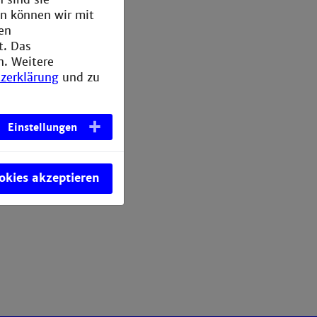
en können wir mit
den
t. Das
n. Weitere
zerklärung
und zu
Einstellungen
ookies akzeptieren