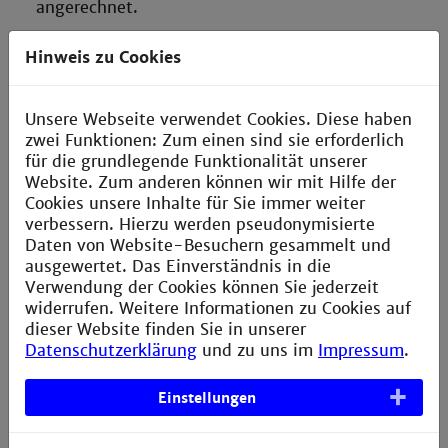
angerechnet.
Keine separaten Anerkennungsbescheide:
Hinweis zu Cookies
Über die Bewilligung von Anerkennungsanträgen
stellt das Prüfungsamt keine separaten Bescheide
aus. Über anerkannte Studien- und
Unsere Webseite verwendet Cookies. Diese haben
Prüfungsleistungen werden keine separaten
zwei Funktionen: Zum einen sind sie erforderlich
Bescheide ausgestellt, sondern diese werden vom
für die grundlegende Funktionalität unserer
Prüfungsamt direkt im
Website. Zum anderen können wir mit Hilfe der
Prüfungsorganisationssystem (POS) erfasst und
Cookies unsere Inhalte für Sie immer weiter
können dort von den
verbessern. Hierzu werden pseudonymisierte
Antragsteller*innen individuell eingesehen
Daten von Website-Besuchern gesammelt und
werden.
ausgewertet. Das Einverständnis in die
Verwendung der Cookies können Sie jederzeit
Frist:
widerrufen. Weitere Informationen zu Cookies auf
Die Unterlagen zur Anerkennung von Leistungen
dieser Website finden Sie in unserer
aus dem Hochschulbereich bzw.
Datenschutzerklärung
und zu uns im
Impressum
.
außerhochschulisch erworbenen Kompetenzen sind
spätestens in der ersten Vorlesungswoche beim
Prüfungsausschuss einzureichen.
Einstellungen