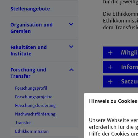
für die jeweil
Stellenangebote
Die Ethikkommi
Ethikkommissio
Organisation und
dem Transfusi
Gremien
Fakultäten und
Mitgl
Institute
Infor
Forschung und
Transfer
Satzu
Forschungsprofil
Forschungsprojekte
Hinweis zu Cookies
Forschungsförderung
Nachwuchsförderung
Unsere Webseite ver
Transfer
erforderlich für di
Ethikkommission
Hilfe der Cookies un