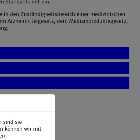
en Standards mit ein.
e in den Zuständigkeitsbereich einer medizinischen
 dem Arzneimittelgesetz, dem Medizinproduktegesetz,
ung.
 sind sie
en können wir mit
den