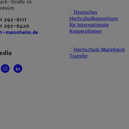
ack-Straße 10
nnheim
1 292-6111
21 292-6420
th-mannheim.de
edia