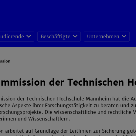
tudierende
Beschäftigte
Unternehmen
fessoren-Lehrveranstaltungsplan
sonal- und Organisationsentwicklung
schafts- und Ressourcenmanagement
ssion
ommission der Technischen 
ission der Technischen Hochschule Mannheim hat die Auf
sche Aspekte ihrer Forschungstätigkeit zu beraten und zu
orschungsprojekte. Die wissenschaftliche und rechtliche 
erinnen und Wissenschaftlern.
 arbeitet auf Grundlage der Leitlinien zur Sicherung gut