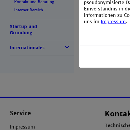
pseudonymisierte D
Kontakt und Beratung
Einverständnis in d
Interner Bereich
Informationen zu Co
uns im
Impressum
.
Startup und
Gründung
Internationales
Service
Konta
Technisch
Impressum