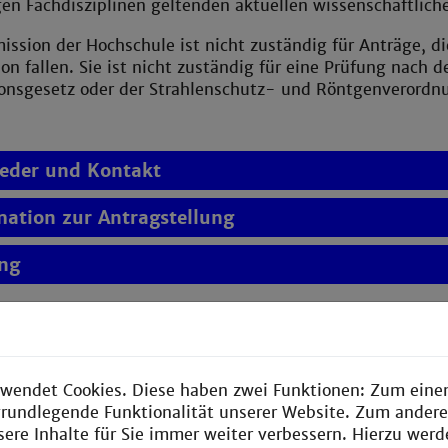
igen Fachdisziplinen geltenden aktuellen wissenschaftlich
ssion der Hochschule ist nicht zuständig für Anträge, di
n fallen. Sie ist nicht zuständig für eine Prüfung nach
onsgesetz oder der Strahlenschutz- und Röntgenverordn
ieder und Kontakt
mation zur Antragstellung
ng
wendet Cookies. Diese haben zwei Funktionen: Zum einen
e grundlegende Funktionalität unserer Website. Zum ander
sere Inhalte für Sie immer weiter verbessern. Hierzu wer