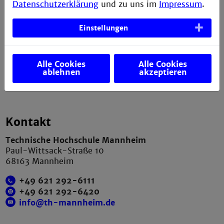
Datenschutzerklärung
und zu uns im
Impressum
.
Datenschutzerklärung
Presse
Einstellungen
Anfahrt und Campusplan
Sitemap
Alle Cookies
Alle Cookies
ablehnen
akzeptieren
Verbesserungsvorschlag melden
Kontakt
Technische Hochschule Mannheim
Paul-Wittsack-Straße 10
68163 Mannheim
+49 621 292-6111
+49 621 292-6420
info@th-mannheim.de