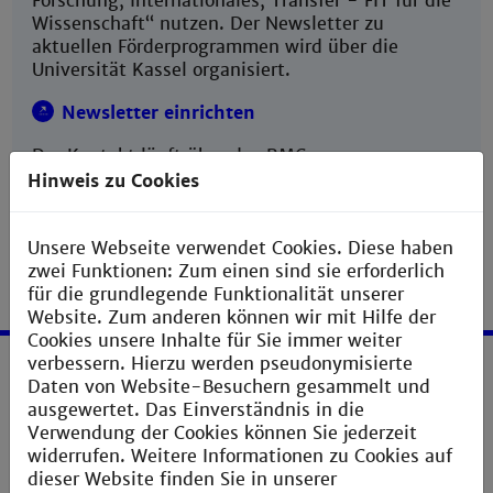
Forschung, Internationales, Transfer - FIT für die
Wissenschaft“ nutzen. Der Newsletter zu
aktuellen Förderprogrammen wird über die
Universität Kassel organisiert.
Newsletter einrichten
Der Kontakt läuft über das RMC.
Hinweis zu Cookies
Unsere Webseite verwendet Cookies. Diese haben
zwei Funktionen: Zum einen sind sie erforderlich
für die grundlegende Funktionalität unserer
Website. Zum anderen können wir mit Hilfe der
Cookies unsere Inhalte für Sie immer weiter
verbessern. Hierzu werden pseudonymisierte
Daten von Website-Besuchern gesammelt und
Service
ausgewertet. Das Einverständnis in die
Verwendung der Cookies können Sie jederzeit
Impressum
widerrufen. Weitere Informationen zu Cookies auf
Erklärung zur Barrierefreiheit
dieser Website finden Sie in unserer