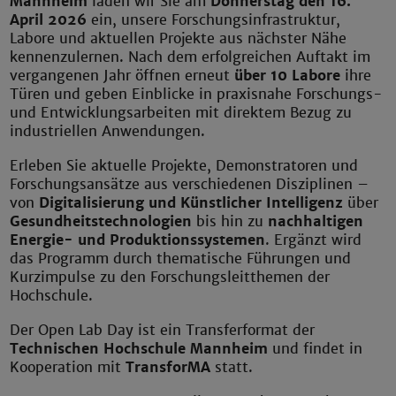
Mannheim
laden wir Sie am
Donnerstag den 16.
April 2026
ein, unsere Forschungsinfrastruktur,
Labore und aktuellen Projekte aus nächster Nähe
kennenzulernen. Nach dem erfolgreichen Auftakt im
vergangenen Jahr öffnen erneut
über 10 Labore
ihre
Türen und geben Einblicke in praxisnahe Forschungs-
und Entwicklungsarbeiten mit direktem Bezug zu
industriellen Anwendungen.
Erleben Sie aktuelle Projekte, Demonstratoren und
Forschungsansätze aus verschiedenen Disziplinen –
von
Digitalisierung und Künstlicher Intelligenz
über
Gesundheitstechnologien
bis hin zu
nachhaltigen
Energie- und Produktionssystemen
. Ergänzt wird
das Programm durch thematische Führungen und
Kurzimpulse zu den Forschungsleitthemen der
Hochschule.
Der Open Lab Day ist ein Transferformat der
Technischen Hochschule Mannheim
und findet in
Kooperation mit
TransforMA
statt.