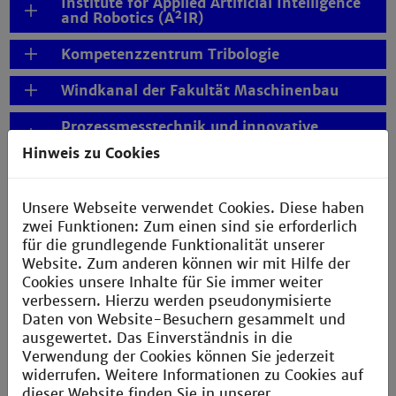
Institute for Applied Artificial Intelligence
and Robotics (A²IR)
Kompetenzzentrum Tribologie
Windkanal der Fakultät Maschinenbau
Prozessmesstechnik und innovative
Energiesysteme
Hinweis zu Cookies
Chemische Reaktionstechnik
Unsere Webseite verwendet Cookies. Diese haben
Kooperationsnetzwerk Moderne Produktion
zwei Funktionen: Zum einen sind sie erforderlich
(KMP)
für die grundlegende Funktionalität unserer
Website. Zum anderen können wir mit Hilfe der
Virtual Innovation Player Project Lab
Cookies unsere Inhalte für Sie immer weiter
verbessern. Hierzu werden pseudonymisierte
Daten von Website-Besuchern gesammelt und
Jetzt Anmelden
ausgewertet. Das Einverständnis in die
Verwendung der Cookies können Sie jederzeit
widerrufen. Weitere Informationen zu Cookies auf
dieser Website finden Sie in unserer