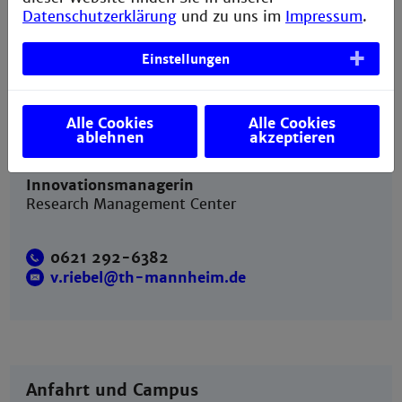
Datenschutzerklärung
und zu uns im
Impressum
.
Einstellungen
Kontakt
Alle Cookies
Alle Cookies
ablehnen
akzeptieren
Valerie Siobhán Riebel
Innovationsmanagerin
Research Management Center
0621 292-6382
v.riebel@th-mannheim.de
Anfahrt und Campus