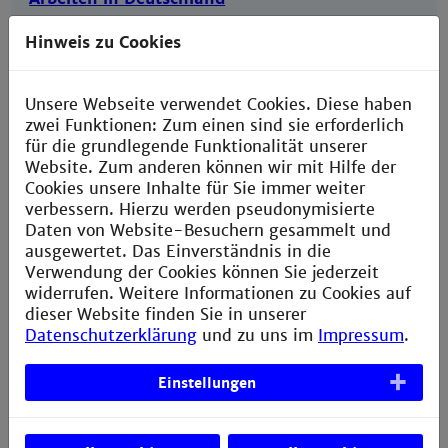
Die Blaue Karte EU
Hinweis zu Cookies
DAAD: Wie können Nicht-EU-Bürger mit
deutschem Abschluss in Deutschland eine
Unsere Webseite verwendet Cookies. Diese haben
Beschäftigung finden?
zwei Funktionen: Zum einen sind sie erforderlich
für die grundlegende Funktionalität unserer
Website. Zum anderen können wir mit Hilfe der
Cookies unsere Inhalte für Sie immer weiter
verbessern. Hierzu werden pseudonymisierte
Daten von Website-Besuchern gesammelt und
ausgewertet. Das Einverständnis in die
Credit: Ann Müller
Verwendung der Cookies können Sie jederzeit
widerrufen. Weitere Informationen zu Cookies auf
dieser Website finden Sie in unserer
Datenschutzerklärung
und zu uns im
Impressum
.
Einstellungen