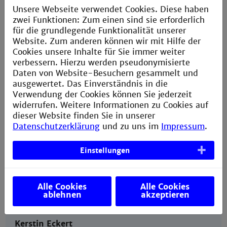
Unsere Webseite verwendet Cookies. Diese haben
zwei Funktionen: Zum einen sind sie erforderlich
für die grundlegende Funktionalität unserer
Website. Zum anderen können wir mit Hilfe der
Cookies unsere Inhalte für Sie immer weiter
Ann K. Müller
verbessern. Hierzu werden pseudonymisierte
Daten von Website-Besuchern gesammelt und
Leitung IO (Teamleitung, Strategie)
ausgewertet. Das Einverständnis in die
Verwendung der Cookies können Sie jederzeit
Gebäude J, Raum 214
widerrufen. Weitere Informationen zu Cookies auf
dieser Website finden Sie in unserer
+49 621 292 6447
Datenschutzerklärung
und zu uns im
Impressum
.
head.io@th-mannheim.de
Einstellungen
Termine nach Vereinbarung
Alle Cookies
Alle Cookies
ablehnen
akzeptieren
Kerstin Eckert