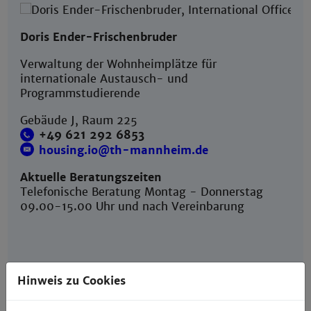
Doris Ender-Frischenbruder
Verwaltung der Wohnheimplätze für
internationale Austausch- und
Programmstudierende
Gebäude J, Raum 225
+49 621 292 6853
housing.io@th-mannheim.de
Aktuelle Beratungszeiten
Telefonische Beratung Montag - Donnerstag
09.00-15.00 Uhr und nach Vereinbarung
Hinweis zu Cookies