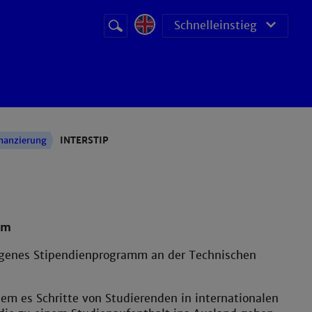
Suchbegriff
Suche
Schnelleinstieg
starten
inanzierung
INTERSTIP
im
ragenes Stipendienprogramm an der Technischen
em es Schritte von Studierenden in internationalen