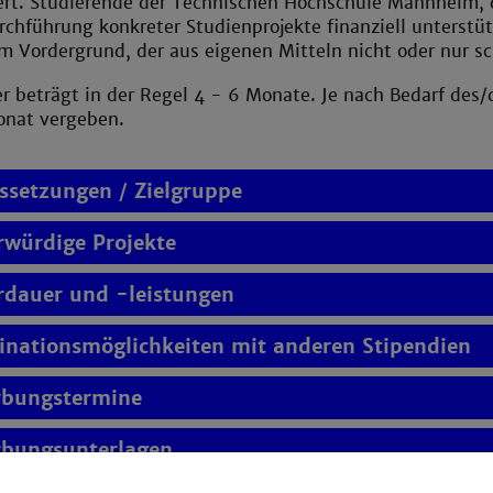
dert. Studierende der Technischen Hochschule Mannheim, 
chführung konkreter Studienprojekte finanziell unterstüt
m Vordergrund, der aus eigenen Mitteln nicht oder nur sc
r beträgt in der Regel 4 - 6 Monate. Je nach Bedarf des
nat vergeben.
ssetzungen / Zielgruppe
rwürdige Projekte
rdauer und -leistungen
nationsmöglichkeiten mit anderen Stipendien
bungstermine
bungsunterlagen