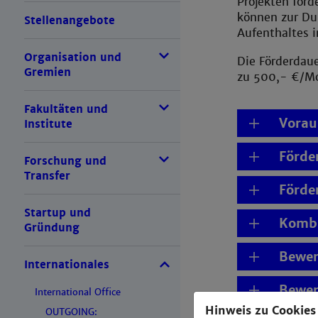
Projekten för
können zur Dur
Stellenangebote
Aufenthaltes i
Organisation und
Die Förderdaue
Gremien
zu 500,- €/Mo
Fakultäten und
Vorau
Institute
Förde
Forschung und
Transfer
Förde
Startup und
Kombi
Gründung
Bewer
Internationales
Bewer
International Office
Hinweis zu Cookies
OUTGOING: