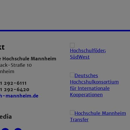
kt
e Hochschule Mannheim
ack-Straße 10
nnheim
1 292-6111
21 292-6420
th-mannheim.de
edia