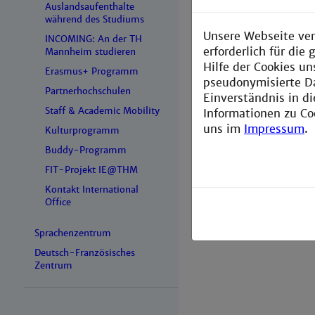
Bewer
Auslandsaufenthalte
während des Studiums
Unsere Webseite ver
Konta
INCOMING: An der TH
erforderlich für di
Mannheim studieren
Hilfe der Cookies un
Erasmus+ Programm
pseudonymisierte D
Partnerhochschulen
Einverständnis in d
Staff & Academic Mobility
Informationen zu Co
uns im
Impressum
.
Kulturprogramm
Buddy-Programm
FIT-Projekt IE@THM
Kontakt International
Office
Sprachenzentrum
Deutsch-Französisches
Zentrum