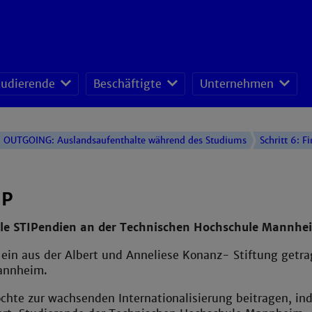
tudierende
Beschäftigte
Unternehmen
fessoren-Lehrveranstaltungsplan
sonal- und Organisationsentwicklung
schafts- und Ressourcenmanagement
OUTGOING: Auslandsaufenthalte während des Studiums
Schritt 6: F
IP
le STIPendien an der Technischen Hochschule Mannhe
 ein aus der Albert und Anneliese Konanz- Stiftung get
annheim.
hte zur wachsenden Internationalisierung beitragen, ind