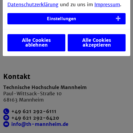
Datenschutzerklärung
und zu uns im
Impressum
.
Datenschutzerklärung
Einstellungen
Presse
Anfahrt und Campusplan
Sitemap
Alle Cookies
Alle Cookies
ablehnen
akzeptieren
Verbesserungsvorschlag melden
Kontakt
Technische Hochschule Mannheim
Paul-Wittsack-Straße 10
68163 Mannheim
+49 621 292-6111
+49 621 292-6420
info@th-mannheim.de