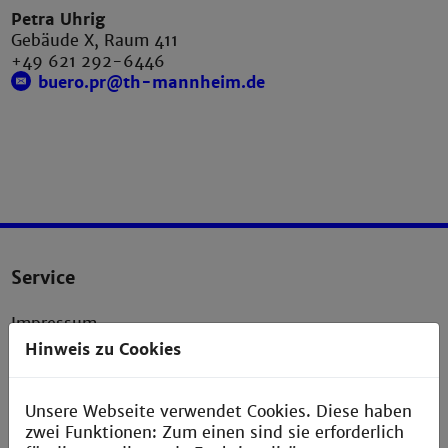
Petra Uhrig
Gebäude X, Raum 411
+49 621 292-6446
buero.pr@th-mannheim.de
Service
Impressum
Hinweis zu Cookies
Erklärung zur Barrierefreiheit
Datenschutzerklärung
Unsere Webseite verwendet Cookies. Diese haben
Presse
zwei Funktionen: Zum einen sind sie erforderlich