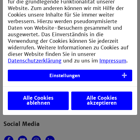
für die grundlegende Funktionalität unserer
Anfahrt und Campusplan
Website. Zum anderen können wir mit Hilfe der
Sitemap
Cookies unsere Inhalte für Sie immer weiter
verbessern. Hierzu werden pseudonymisierte
Verbesserungsvorschlag melden
Daten von Website-Besuchern gesammelt und
ausgewertet. Das Einverständnis in die
Verwendung der Cookies können Sie jederzeit
widerrufen. Weitere Informationen zu Cookies auf
Kontakt
dieser Website finden Sie in unserer
Datenschutzerklärung
und zu uns im
Impressum
.
Technische Hochschule Mannheim
Paul-Wittsack-Straße 10
Einstellungen
68163 Mannheim
+49 621 292-6111
+49 621 292-6420
Alle Cookies
Alle Cookies
info@th-mannheim.de
ablehnen
akzeptieren
Social Media