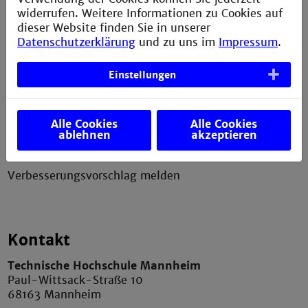
Service
widerrufen. Weitere Informationen zu Cookies auf
dieser Website finden Sie in unserer
Impressum
Datenschutzerklärung
und zu uns im
Impressum
.
Erklärung zur Barrierefreiheit
Einstellungen
Datenschutzerklärung
Presse
Alle Cookies
Alle Cookies
Anfahrt und Campusplan
ablehnen
akzeptieren
Sitemap
Verbesserungsvorschlag melden
Kontakt
Technische Hochschule Mannheim
Paul-Wittsack-Straße 10
68163 Mannheim