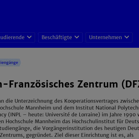
tudierende
Beschäftigte
Unternehmen
fessoren-Lehrveranstaltungsplan
sonal- und Organisationsentwicklung
schafts- und Ressourcenmanagement
diengänge
h-Französisches Zentrum (DF
an die Unterzeichnung des Kooperationsvertrages zwische
ochschule Mannheim und dem Institut National Polytech
ncy (INPL – heute: Université de Lorraine) im Jahre 1990
en Hochschule Mannheim das Hochschulinstitut für Deut
Studiengänge, die Vorgängerinstitution des heutigen Deu
Zentrums, gegründet. Ziel dieser Einrichtung ist es, als