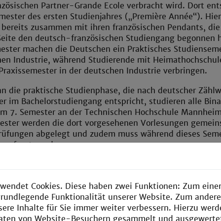
nzösischen Partner-Grande Ecole verbracht wird. Dort ent
ester des ersten Studienjahres („Première Année“). Hier
 bereits zusammen mit ihren französischen Pendants, die
 Seite den deutsch-französischen Studiengang begonnen 
ester machen die Deutschen ein Praktisches Studienseme
chen Industrie, während Studierende mit Heimathochschul
 Praxissemester in der deutschen Industrie verbringen.
an die praktische Studienphase, die nach deutscher Zähl
r im Bachelorstudiengang entspricht, studieren alle Bina
im 7. Semester an der Technischen Hochschule Mannheim
ester werden die dort vorgesehenen Vorlesungen gemei
Prüfungen abgelegt und zudem muss während dieses Seme
 verfasst werden.
lgreich abgelegten Bachelor-Prüfungen und dem Kolloqu
rbeit hat man den Bachelor-Grad erworben und wird bei 
wendet Cookies. Diese haben zwei Funktionen: Zum einen
nitt von mindestens 2,5 („gut“) zum anschließenden
e grundlegende Funktionalität unserer Website. Zum ander
en Masterstudium zugelassen.
sere Inhalte für Sie immer weiter verbessern. Hierzu wer
 dass die Binational-Studierenden dann das erste Master
aten von Website-Besuchern gesammelt und ausgewerte