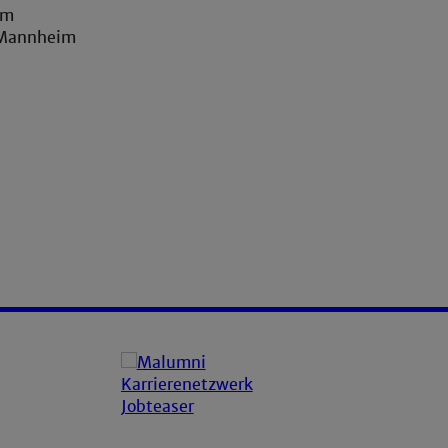
im
 Mannheim