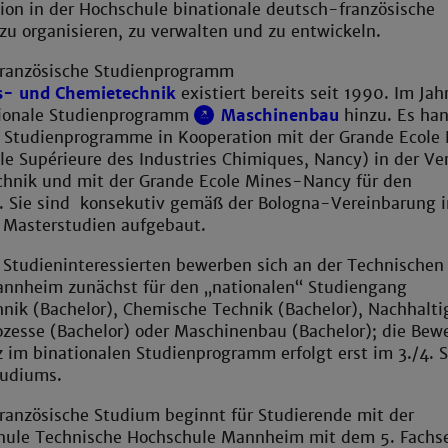
tion in der Hochschule binationale deutsch-französische
zu organisieren, zu verwalten und zu entwickeln.
französische Studienprogramm
s- und Chemietechnik
existiert bereits seit 1990. Im Ja
ionale Studienprogramm
Maschinenbau
hinzu. Es han
e Studienprogramme in Kooperation mit der Grande Ecole
le Supérieure des Industries Chimiques, Nancy) in der Ve
hnik und mit der Grande Ecole Mines-Nancy für den
 Sie sind konsekutiv gemäß der Bologna-Vereinbarung i
 Masterstudien aufgebaut.
 Studieninteressierten bewerben sich an der Technischen
nnheim zunächst für den „nationalen“ Studiengang
nik (Bachelor), Chemische Technik (Bachelor), Nachhalti
ozesse (Bachelor) oder Maschinenbau (Bachelor); die Bew
 im binationalen Studienprogramm erfolgt erst im 3./4. 
tudiums.
ranzösische Studium beginnt für Studierende mit der
ule Technische Hochschule Mannheim mit dem 5. Fachs