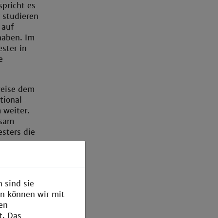
spricht es
 studieren
 auf
haben. Im
ster in
e
weise dem
tional-
 weiter.
nsam
sters die
ium über
einem
 sind sie
en können wir mit
den
semester
t. Das