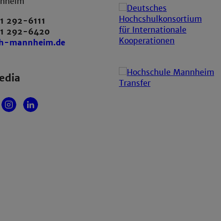
nnheim
1 292-6111
21 292-6420
th-mannheim.de
edia