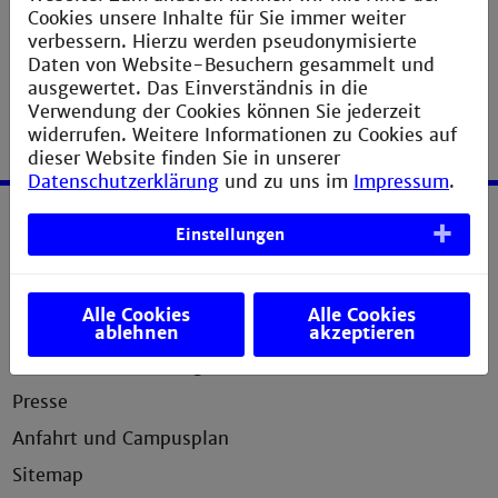
Sitzungstermine, Protokolle, Beschlüsse ...
Cookies unsere Inhalte für Sie immer weiter
verbessern. Hierzu werden pseudonymisierte
Daten von Website-Besuchern gesammelt und
ausgewertet. Das Einverständnis in die
Verwendung der Cookies können Sie jederzeit
widerrufen. Weitere Informationen zu Cookies auf
dieser Website finden Sie in unserer
Datenschutzerklärung
und zu uns im
Impressum
.
Einstellungen
Service
Impressum
Alle Cookies
Alle Cookies
Erklärung zur Barrierefreiheit
ablehnen
akzeptieren
Datenschutzerklärung
Presse
Anfahrt und Campusplan
Sitemap