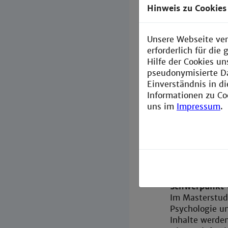
pädagogischen 
Hinweis zu Cookies
Heidelberg fin
statt.
Unsere Webseite ver
erforderlich für di
Hilfe der Cookies un
pseudonymisierte D
Einverständnis in d
Informationen zu Co
uns im
Impressum
.
Studienz
Was beinhalte
Für das höher
Das Erstfach i
Zweitfach Sys
Schwerpunkt 
Im Masterstud
Psychologie un
Inhalte werden