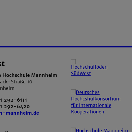
kt
e Hochschule Mannheim
ack-Straße 10
nnheim
1 292-6111
21 292-6420
th-mannheim.de