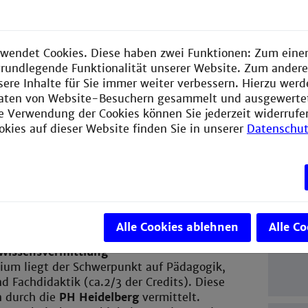
und didaktische Inhalte gesetzt. In
Indust
det die Mehrzahl der Lehrveranstaltungen
Weiterb
wendet Cookies. Diese haben zwei Funktionen: Zum einen
e grundlegende Funktionalität unserer Website. Zum ander
sere Inhalte für Sie immer weiter verbessern. Hierzu wer
aten von Website-Besuchern gesammelt und ausgewerte
ie Verwendung der Cookies können Sie jederzeit widerrufe
okies auf dieser Website finden Sie in unserer
Datenschut
iele
Stud
Elek
t das Studium?
e Lehramt werden immer zwei Fächer studiert.
Studi
st Energie- und Automatisierungstechnik, das
tem- und Informationstechnik.
Alle Cookies ablehnen
Alle C
1. Sem
Wissensvermittlung
ium liegt der Schwerpunkt auf Pädagogik,
d Fachdidaktik (ca.2/3 der Credits). Diese
 durch die
PH Heidelberg
vermittelt.