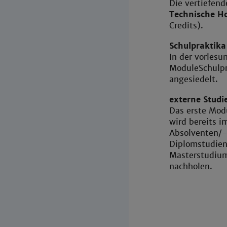
Die vertiefend
Technische H
Credits).
Schulpraktika
In der vorlesu
Module
Schulp
angesiedelt.
externe Studi
Das erste Mod
wird bereits i
Absolventen/-
Diplomstudien
Masterstudiu
nachholen.