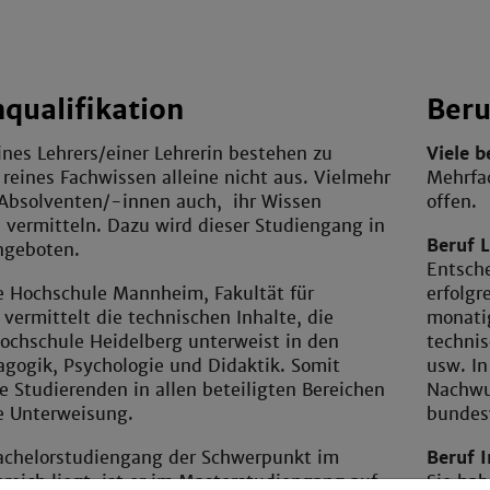
qualifikation
Beru
nes Lehrers/einer Lehrerin bestehen zu
Viele b
 reines Fachwissen alleine nicht aus. Vielmehr
Mehrfac
 Absolventen/-innen auch, ihr Wissen
offen.
 vermitteln. Dazu wird dieser Studiengang in
Beruf L
ngeboten.
Entsche
e Hochschule Mannheim, Fakultät für
erfolg
 vermittelt die technischen Inhalte, die
monatig
ochschule Heidelberg unterweist in den
technis
agogik, Psychologie und Didaktik. Somit
usw. In
e Studierenden in allen beteiligten Bereichen
Nachwuc
e Unterweisung.
bundesw
chelorstudiengang der Schwerpunkt im
Beruf 
reich liegt, ist er im Masterstudiengang auf
Sie hab