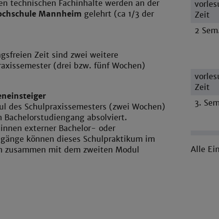
en technischen Fachinhalte werden an der
vorles
ochschule Mannheim
gelehrt (ca 1/3 der
Zeit
2 Sem
ngsfreien Zeit sind zwei weitere
raxissemester (drei bzw. fünf Wochen)
vorles
Zeit
eneinsteiger
3. Sem
ul des Schulpraxissemesters (zwei Wochen)
m Bachelorstudiengang absolviert.
innen externer Bachelor- oder
gänge können dieses Schulpraktikum im
Alle Ei
m zusammen mit dem zweiten Modul