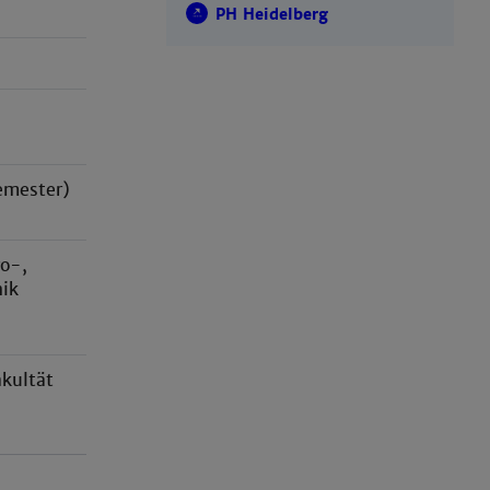
PH Heidelberg
ester)
ro-,
ik
kultät