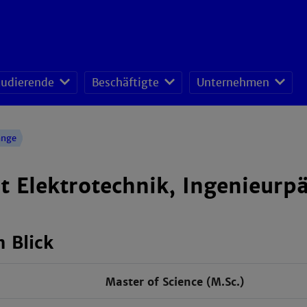
tudierende
Beschäftigte
Unternehmen
fessoren-Lehrveranstaltungsplan
sonal- und Organisationsentwicklung
schafts- und Ressourcenmanagement
änge
 Elektrotechnik, Ingenieurp
n Blick
Master of Science (M.Sc.)