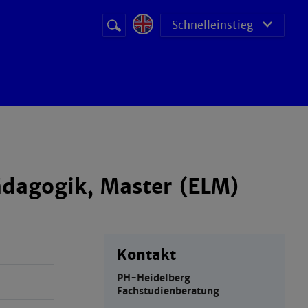
Suchbegriff
Suche
Schnelleinstieg
starten
ädagogik, Master (ELM)
Kontakt
PH-Heidelberg
Fachstudienberatung