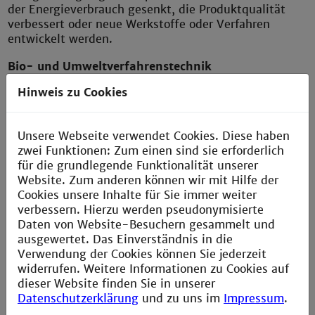
der Energieverbrauch gesenkt, die Produktqualität
verbessert oder neue Werkstoffe oder Verfahren
entwickelt werden.
Bio- und Umweltverfahrenstechnik
Die Inspiration von Technologie und Gesellschaft
Hinweis zu Cookies
durch die Biologie gilt als einer der Megatrends des
21. Jahrhunderts. Mit Hilfe der Bionik werden aus dem
nahezu unerschöpflichen Ideen-Pool der Evolution
Unsere Webseite verwendet Cookies. Diese haben
biomechanische und biochemische Mechanismen
zwei Funktionen: Zum einen sind sie erforderlich
analysiert und auf die Chemische Technik und die
für die grundlegende Funktionalität unserer
Verfahrenstechnik übertragen. Der Umgang mit
Website. Zum anderen können wir mit Hilfe der
biologischen Werkzeugen erfordert eine andere
Cookies unsere Inhalte für Sie immer weiter
Denkweise als die klassische Chemie sie vorgibt. Der
verbessern. Hierzu werden pseudonymisierte
Einstieg in eine biobasierte Wirtschaft wird in
Daten von Website-Besuchern gesammelt und
Wahlfächern vermittelt.
ausgewertet. Das Einverständnis in die
Verwendung der Cookies können Sie jederzeit
Regenerative Energien
widerrufen. Weitere Informationen zu Cookies auf
Regenerative Energien und erneuerbare
dieser Website finden Sie in unserer
Energiequellen sorgen für eine zukunftsfähige und
Datenschutzerklärung
und zu uns im
Impressum
.
umweltfreundliche Energieversorgung. Fachkräfte aus