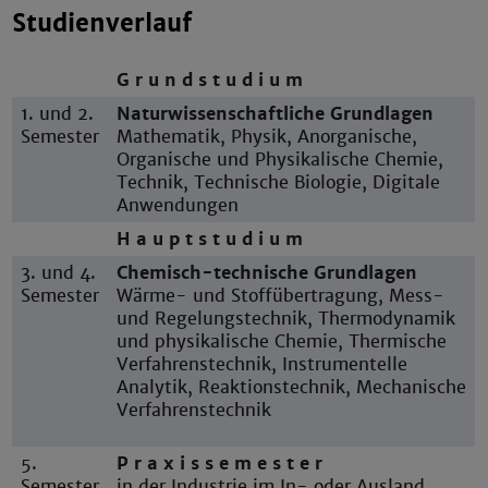
Studienverlauf
G r u n d s t u d i u m
1. und 2.
Naturwissenschaftliche Grundlagen
Semester
Mathematik, Physik, Anorganische,
Organische und Physikalische Chemie,
Technik, Technische Biologie, Digitale
Anwendungen
H a u p t s t u d i u m
3. und 4.
Chemisch-technische Grundlagen
Semester
Wärme- und Stoffübertragung, Mess-
und Regelungstechnik, Thermodynamik
und physikalische Chemie, Thermische
Verfahrenstechnik, Instrumentelle
Analytik, Reaktionstechnik, Mechanische
Verfahrenstechnik
5.
P r a x i s s e m e s t e r
Semester
in der Industrie im In- oder Ausland