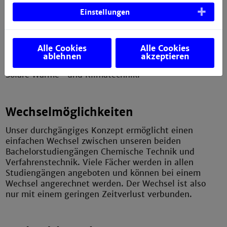
diesem Bereich werden zunehmend nachgefragt. Die
Fakultät V trägt dieser Entwicklung Rechnung durch
Einstellungen
entsprechende Lehrveranstaltungen und
umfangreiche Forschungsprojekte, an denen sich
Studenten beteiligen können. Das fachspezifische
Alle Cookies
Alle Cookies
Detailwissen erhalten Sie in den Wahlfächern, wie z.
ablehnen
akzeptieren
B. Einführung in die Regenerativen Energien oder
Solare Wärme- und Klimatechnik.
Wechselmöglichkeiten
Unser durchgängiges Konzept ermöglicht einen
einfachen Wechsel zwischen unseren beiden
Bachelorstudiengängen Chemische Technik und
Verfahrenstechnik. Viele Fächer werden in allen
Studiengängen angeboten und können bei einem
Wechsel angerechnet werden. Der Wechsel ist also
nur mit einem geringen Zeitverlust verbunden.