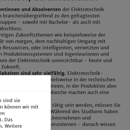
entinnen und Absolventen
der Elektrotechnik
n branchenübergreifend zu den gefragtesten
ruppen - sowohl mit Bachelor- als auch mit
abschluss.
htigen Zukunftsthemen wie beispielsweise der
tät von morgen, dem nachhaltigen Umgang mit
 Ressourcen, oder intelligenten, vernetzten und
en Produktionssystemen sind Ingenieurinnen und
ure der Elektrotechnik unverzichtbar - heute und
 Zukunft.
igkeiten sind sehr vielfältig
. Elektrotechnik-
ur*innen werden beispielsweise in der technischen
lung, als Pojektleiter*innen, in der Produktion aber
m Vertrieb eingesetzt. Manche machen auch eine
mentkarriere.
 sind sie
hem Bereich Sie später tätig sein werden, müssen Sie
en können wir mit
noch nicht entscheiden. Während des Studiums haben
den
e Gelegenheit, mehrere Unternehmen und
t. Das
itsfelder intensiv kennenzulernen - danach wissen
n. Weitere