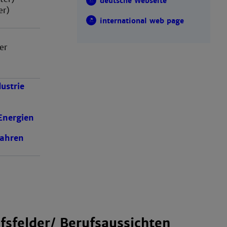
deutsche Webseite
er)
international web page
er
ustrie
Energien
Fahren
fsfelder/ Berufsaussichten