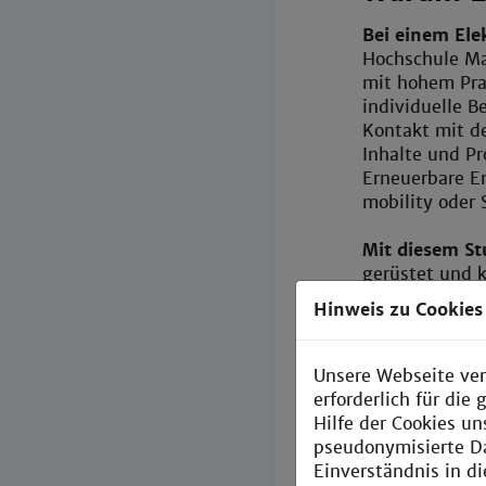
Bei einem Ele
Hochschule Ma
mit hohem Pra
individuelle B
Kontakt mit de
Inhalte und Pr
Erneuerbare En
mobility oder
Mit diesem S
gerüstet und k
technischen Z
Hinweis zu Cookies
und Bezahlung
hervorragend.
Unsere Webseite ver
erforderlich für di
Hilfe der Cookies un
pseudonymisierte D
Einverständnis in d