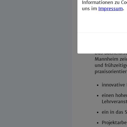
Informationen zu Co
uns im
Impressum
.
Studienz
Das Bachelors
Mannheim zeic
und frühzeitig
praxisorientie
innovative
einen hohe
Lehrverans
ein in das 
Projektarbe