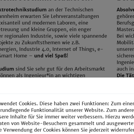
ktrotechnikstudium
an der Technischen
Absolv
nnheim erwarten Sie Lehrveranstaltungen
gehöre
xisanteil und modernen Laboren, eine
Berufsg
etreuung und kleine Gruppen, ein enger
Master
r regionalen Industrie, sowie viele spannende
Bei wic
ojekte zu Zukunftsthemen wie z.B.
Mobili
ergien, Industrie 4.0, Internet of Things, e-
unseren
 Smart Home –
und viel Spaß
!
sicher
Ingenie
tudium
sind Sie sehr gut für den Arbeitsmarkt
auch in
önnen als Ingenieur*in an wichtigen
Die Tät
ukunftsthemen mitarbeiten. Die Perspektive
Ingenie
 von Elektrotechnik-Ingenieur*innen sind
Entwick
auch i
Manage
wendet Cookies. Diese haben zwei Funktionen: Zum einen
In welc
e grundlegende Funktionalität unserer Website. Zum ander
jetzt 
sere Inhalte für Sie immer weiter verbessern. Hierzu wer
Sie di
aten von Website-Besuchern gesammelt und ausgewerte
Tätigke
ie Verwendung der Cookies können Sie jederzeit widerrufe