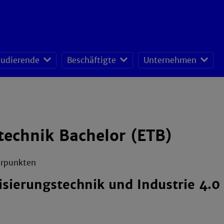
tudierende
Beschäftigte
Unternehmen
fessoren-Lehrveranstaltungsplan
sonal- und Organisationsentwicklung
schafts- und Ressourcenmanagement
technik Bachelor (ETB)
erpunkten
sierungstechnik und Industrie 4.0