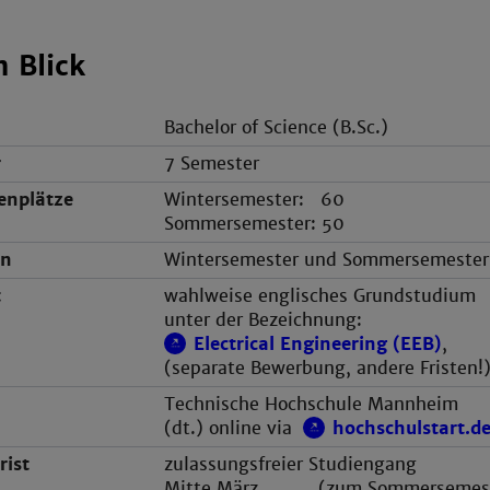
n Blick
Bachelor of Science (B.Sc.)
r
7 Semester
enplätze
Wintersemester: 60
Sommersemester: 50
nn
Wintersemester und Sommersemester
t
wahlweise englisches Grundstudium
unter der Bezeichnung:
Electrical Engineering (EEB)
,
(separate Bewerbung, andere Fristen!
Technische Hochschule Mannheim
(dt.) online via
hochschulstart.d
ist
zulassungsfreier Studiengang
Mitte März (zum Sommersemest