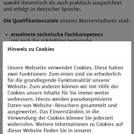
sowohl theoretisch als auch praktisch ausgerichtet
und erfolgt in deutscher Sprache.
Die Qualifikationsziele
unseres Masterstudiums sind:
erweiterte technische Fachkompetenz
um auch für zukünftige technische
Fragestellungen gut gerüstet zu sein.
Hinweis zu Cookies
wissenschaftliche Befähigung
Absolvent*innen können die Auswirkungen von
Unsere Webseite verwendet Cookies. Diese haben
Entwicklungen sowohl nach technischen als auch
zwei Funktionen: Zum einen sind sie erforderlich
nach gesellschaftlichen und ethischen
für die grundlegende Funktionalität unserer
Gesichtspunkten beurteilen. Eine Promotion ist
Website. Zum anderen können wir mit Hilfe der
nach dem Masterabschluss möglich.
Cookies unsere Inhalte für Sie immer weiter
verbessern. Hierzu werden pseudonymisierte
soziale und persönliche Kompetenzen
Daten von Website-Besuchern gesammelt und
z.B. Teamfähigkeit, Präsentations- und
ausgewertet. Das Einverständnis in die
Kommunikationstechniken.
Verwendung der Cookies können Sie jederzeit
widerrufen. Weitere Informationen zu Cookies auf
Webseite des Studiengangs
dieser Website finden Sie in unserer