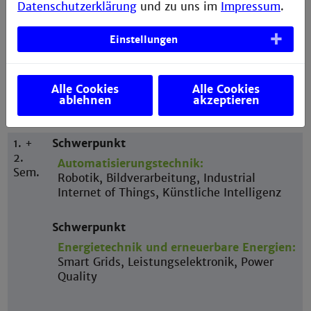
Datenschutzerklärung
und zu uns im
Impressum
.
Einstellungen
Studien- und Prüfungsordnung
Alle Cookies
Alle Cookies
Studienverlauf
ablehnen
akzeptieren
1. +
Schwerpunkt
2.
Automatisierungstechnik:
Sem.
Robotik, Bildverarbeitung, Industrial
Internet of Things, Künstliche Intelligenz
Schwerpunkt
Energietechnik und erneuerbare Energien:
Smart Grids, Leistungselektronik, Power
Quality