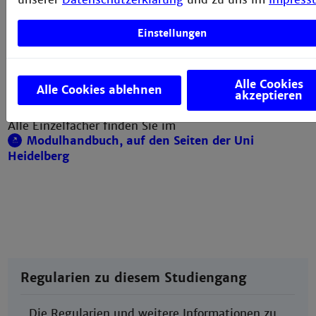
5.+6.
Technische Hochschule
Uni Heidelberg
Sem.
Mannheim
Fachübersetzen
Einstellungen
Kommunikationstechnik
Terminologiearbei
Wahlmodul
Softwarelokalisier
Alle Cookies
Alle Cookies ablehnen
Bachelorarbeit und Kolloquium
akzeptieren
Alle Einzelfächer finden Sie im
Modulhandbuch, auf den Seiten der Uni
Heidelberg
Regularien zu diesem Studiengang
Die Regularien und weitere Informationen zu