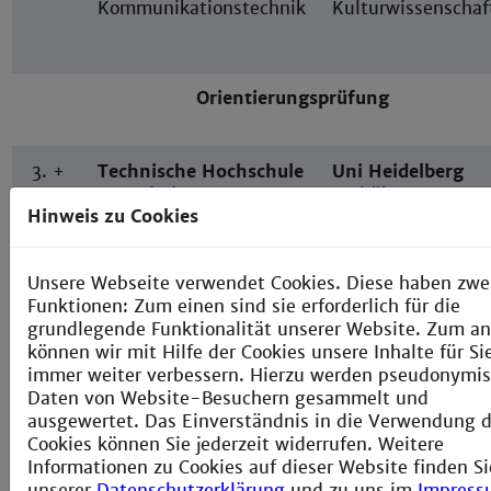
Kommunikationstechnik
Kulturwissenschaf
Orientierungsprüfung
3. +
Technische Hochschule
Uni Heidelberg
4.
Mannheim
Fachübersetzen
Hinweis zu Cookies
Sem.
Informatik
Europäisches Rech
Internetanwendungen
Ämterwesen EU
Kommunikationstechnik
Kulturwissenschaf
Unsere Webseite verwendet Cookies. Diese haben zwe
Computernetzwerke
Funktionen: Zum einen sind sie erforderlich für die
grundlegende Funktionalität unserer Website. Zum a
Zwischenprüfung
können wir mit Hilfe der Cookies unsere Inhalte für Si
immer weiter verbessern. Hierzu werden pseudonymis
Daten von Website-Besuchern gesammelt und
ausgewertet. Das Einverständnis in die Verwendung d
V E R T I E F U N G S - S T U D I U M -
Dauer 2 Se
Cookies können Sie jederzeit widerrufen. Weitere
Informationen zu Cookies auf dieser Website finden Si
unserer
Datenschutzerklärung
und zu uns im
Impress