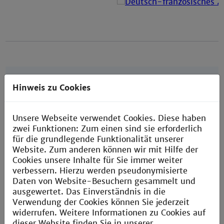
International Office Technische
Hinweis zu Cookies
Hochschule Mannheim
Gebäude J, Räume 214, 223, 224 und 225
Unsere Webseite verwendet Cookies. Diese haben
Genereller Kontakt:
io@th-mannheim.de
zwei Funktionen: Zum einen sind sie erforderlich
für die grundlegende Funktionalität unserer
Website. Zum anderen können wir mit Hilfe der
Alle Kontakte
Cookies unsere Inhalte für Sie immer weiter
verbessern. Hierzu werden pseudonymisierte
Instagram
Daten von Website-Besuchern gesammelt und
ausgewertet. Das Einverständnis in die
Verwendung der Cookies können Sie jederzeit
YouTube
widerrufen. Weitere Informationen zu Cookies auf
dieser Website finden Sie in unserer