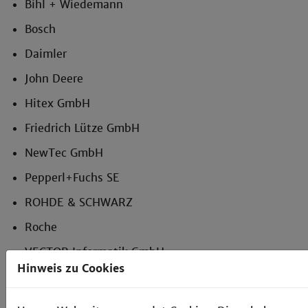
Bihl + Wiedemann
Bosch
Daimler
John Deere
Hitex GmbH
Friedrich Lütze GmbH
NewTec GmbH
Pepperl+Fuchs SE
ROHDE & SCHWARZ
Roche
VECTOR Informatik GmbH
Hinweis zu Cookies
u.v.m.