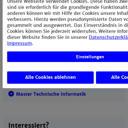
Unsere Webseite verwendet Cookies. Diese haben zwe
sind sie erforderlich für die grundlegende Funktional
Weitere Informationen auf der Webseite der
anderen können wir mit Hilfe der Cookies unsere Inhal
Fakultät:
verbessern. Hierzu werden pseudonymisierte Daten 
gesammelt und ausgewertet. Das Einverständnis in d
Fakultät für Informationstechnik
Cookies können Sie jederzeit widerrufen. Weitere Info
dieser Website finden Sie in unserer
Datenschutzerkl
Impressum
.
Einstellungen
Verwandte Studiengänge
Alle Cookies ablehnen
Alle Co
Master Medizintechnik
Master Technische Informatik
Interessiert?